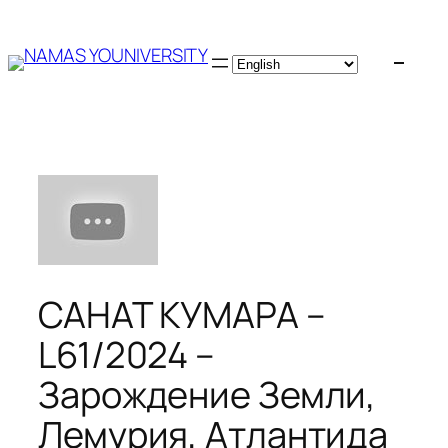
Skip
to
content
САНАТ КУМАРА –
L61/2024 –
Зарождение Земли,
Лемурия, Атлантида