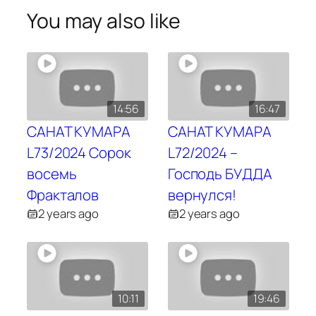
You may also like
14:56
16:47
САНАТ КУМАРА
САНАТ КУМАРА
L73/2024 Сорок
L72/2024 –
восемь
Господь БУДДА
Фракталов
вернулся!
2 years ago
2 years ago
10:11
19:46