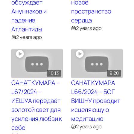
обсуждает
новое
Ануннаков и
пространство
падение
сердца
2 years ago
Атлантиды
2 years ago
10:13
9:20
САНАТ КУМАРА –
САНАТ КУМАРА
L67/2024 –
L66/2024 – БОГ
ИЕШУА передаёт
ВИШНУ проводит
золотой свет для
исцеляющую
усиления любви к
медитацию
2 years ago
себе