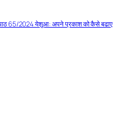
क पाठ 65/2024 येशुआ: अपने प्रकाश को कैसे बढाए