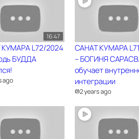
16:47
 КУМАРА L72/2024
САНАТ КУМАРА L7
подь БУДДА
– БОГИНЯ САРАС
лся!
обучает внутренн
s ago
интеграции
2 years ago