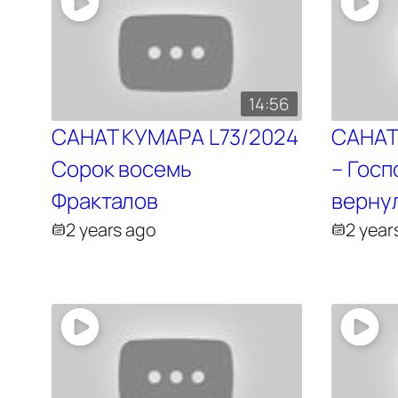
14:56
САНАТ КУМАРА L73/2024
САНАТ
Сорок восемь
– Гос
Фракталов
верну
2 years ago
2 year