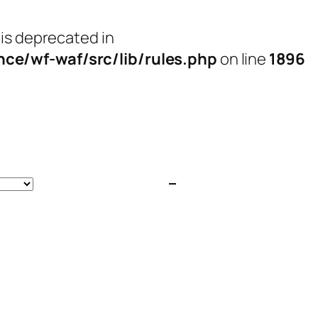
 is deprecated in
e/wf-waf/src/lib/rules.php
on line
1896