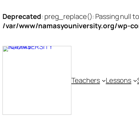
Deprecated
: preg_replace(): Passing null t
/var/www/namasyouniversity.org/wp-con
Skip
to
content
Teachers
Lessons