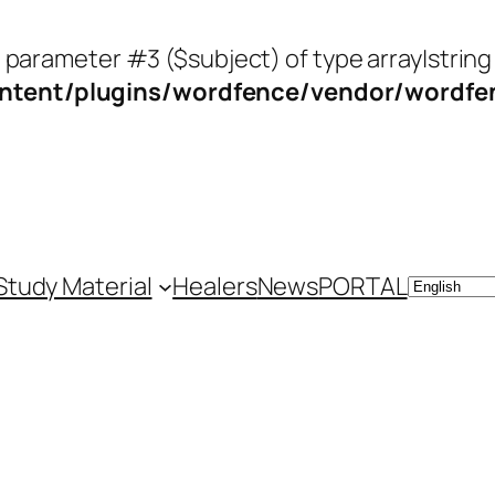
o parameter #3 ($subject) of type array|string
tent/plugins/wordfence/vendor/wordfenc
Study Material
Healers
News
PORTAL