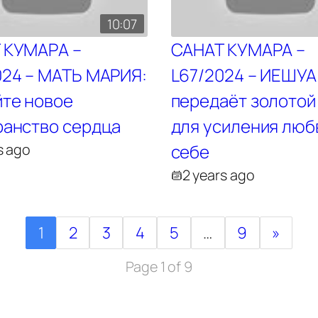
10:07
 КУМАРА –
САНАТ КУМАРА –
024 – МАТЬ МАРИЯ:
L67/2024 – ИЕШУА
йте новое
передаёт золотой
ранство сердца
для усиления люб
s ago
себе
2 years ago
1
2
3
4
5
…
9
»
Page 1 of 9