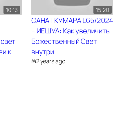
10:13
15:20
САНАТ КУМАРА L65/2024
– ИЕШУА: Как увеличить
 свет
Божественный Свет
ви к
внутри
2 years ago