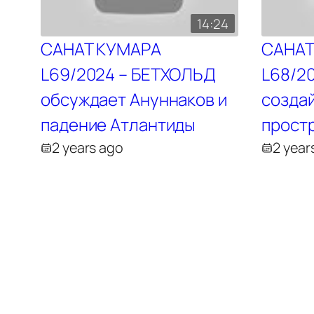
14:24
САНАТ КУМАРА
САНАТ
L69/2024 – БЕТХОЛЬД
L68/2
обсуждает Ануннаков и
созда
падение Атлантиды
прост
2 years ago
2 year