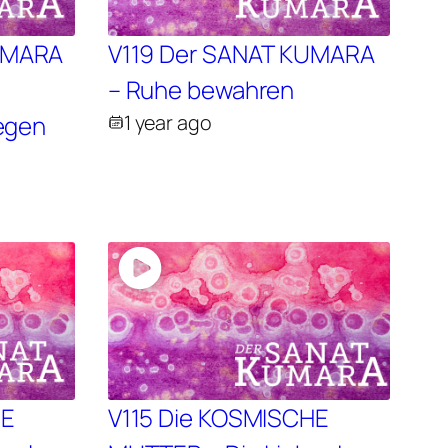
UMARA
V119 Der SANAT KUMARA
– Ruhe bewahren
iegen
1 year ago
HE
V115 Die KOSMISCHE