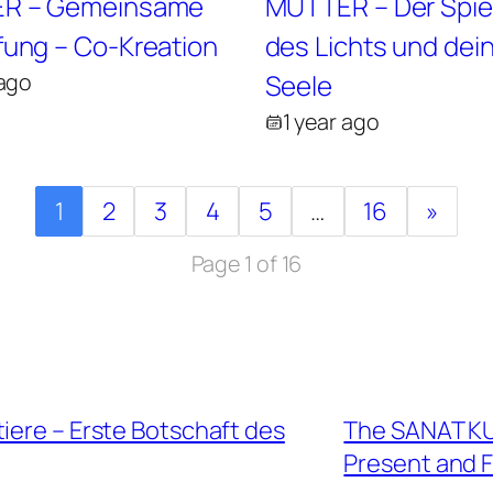
R – Gemeinsame
MUTTER – Der Spie
ung – Co-Kreation
des Lichts und dei
 ago
Seele
1 year ago
1
2
3
4
5
…
16
»
Page 1 of 16
iere – Erste Botschaft des
The SANAT KU
Present and 