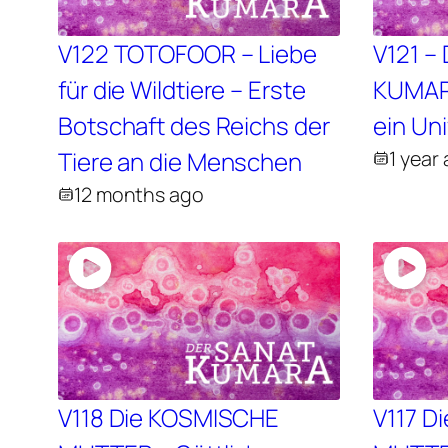
V122 TOTOFOOR – Liebe
V121 –
für die Wildtiere – Erste
KUMAR
Botschaft des Reichs der
ein Uni
Tiere an die Menschen
1 year
12 months ago
V118 Die KOSMISCHE
V117 D