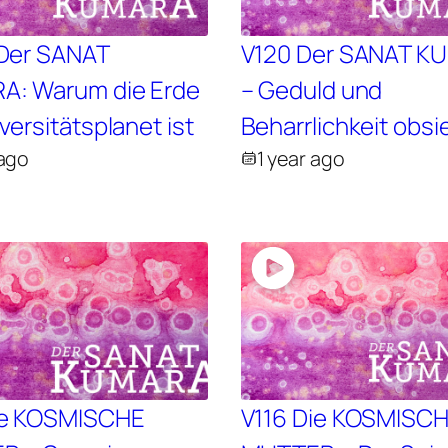
 Der SANAT
V120 Der SANAT K
A: Warum die Erde
– Geduld und
versitätsplanet ist
Beharrlichkeit obs
 ago
1 year ago
ie KOSMISCHE
V116 Die KOSMISC