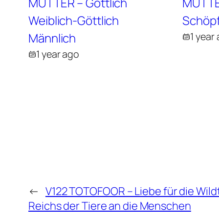
MUTTER – Göttlich
MUTTE
Weiblich-Göttlich
Schöpf
Männlich
1 year
1 year ago
←
V122 TOTOFOOR – Liebe für die Wildt
Reichs der Tiere an die Menschen