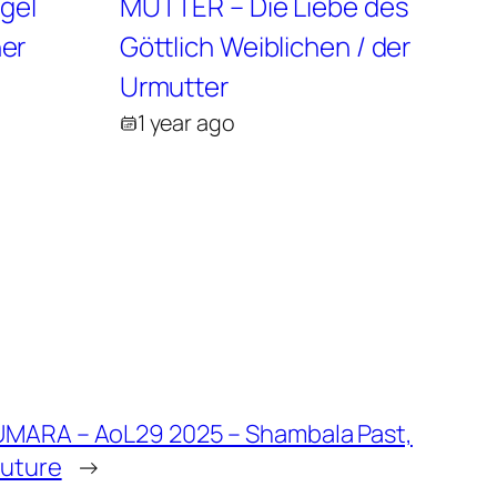
gel
MUTTER – Die Liebe des
ner
Göttlich Weiblichen / der
Urmutter
1 year ago
MARA – AoL29 2025 – Shambala Past,
Future
→