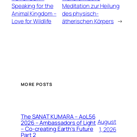
Speaking for the
Meditation zur Heilung
Animal Kingdom –
des physisch-
Love for Wildlife
ätherischen Körpers
→
MORE POSTS
The SANAT KUMARA – AoL56
August
2026 – Ambassadors of Light
– Co-creating Earth’s Future
1, 2026
Part 2