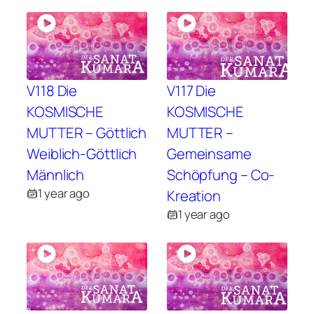
V118 Die
V117 Die
KOSMISCHE
KOSMISCHE
MUTTER – Göttlich
MUTTER –
Weiblich-Göttlich
Gemeinsame
Männlich
Schöpfung – Co-
1 year ago
Kreation
1 year ago