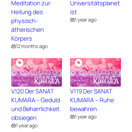
Meditation zur
Universitätsplanet
Heilung des
ist
1 year ago
physisch-
ätherischen
Körpers
12 months ago
V120 Der SANAT
V119 Der SANAT
KUMARA – Geduld
KUMARA – Ruhe
und Beharrlichkeit
bewahren
1 year ago
obsiegen
1 year ago