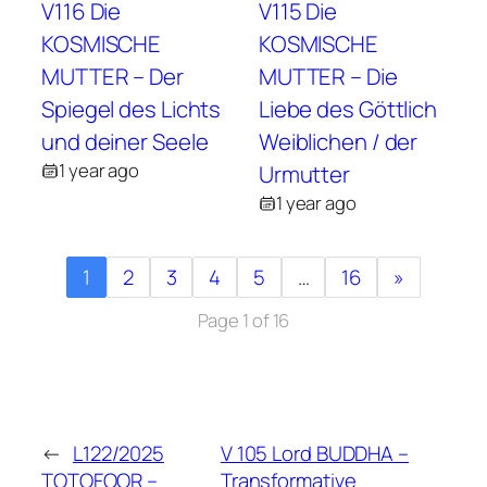
V116 Die
V115 Die
KOSMISCHE
KOSMISCHE
MUTTER – Der
MUTTER – Die
Spiegel des Lichts
Liebe des Göttlich
und deiner Seele
Weiblichen / der
1 year ago
Urmutter
1 year ago
1
2
3
4
5
…
16
»
Page 1 of 16
←
L122/2025
V 105 Lord BUDDHA –
TOTOFOOR –
Transformative