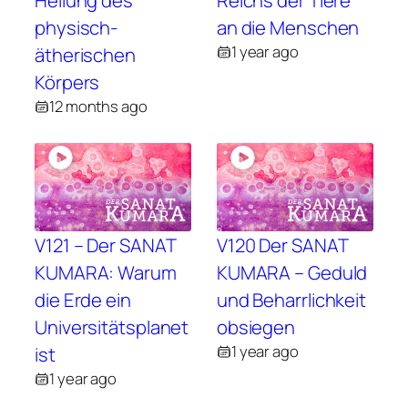
Heilung des
Reichs der Tiere
physisch-
an die Menschen
1 year ago
ätherischen
Körpers
12 months ago
V121 – Der SANAT
V120 Der SANAT
KUMARA: Warum
KUMARA – Geduld
die Erde ein
und Beharrlichkeit
Universitätsplanet
obsiegen
1 year ago
ist
1 year ago