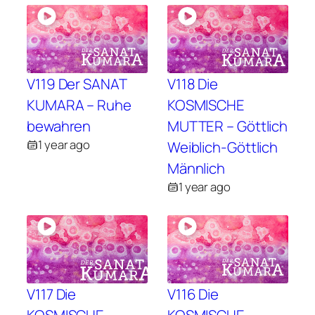
V119 Der SANAT
V118 Die
KUMARA – Ruhe
KOSMISCHE
bewahren
MUTTER – Göttlich
1 year ago
Weiblich-Göttlich
Männlich
1 year ago
V117 Die
V116 Die
KOSMISCHE
KOSMISCHE