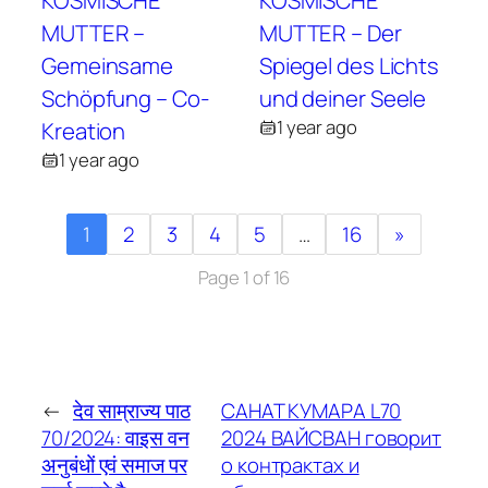
MUTTER –
MUTTER – Der
Gemeinsame
Spiegel des Lichts
Schöpfung – Co-
und deiner Seele
1 year ago
Kreation
1 year ago
1
2
3
4
5
…
16
»
Page 1 of 16
←
देव साम्राज्य पाठ
САНАТ КУМАРА L70
70/2024: वाइस वन
2024 ВАЙСВАН говорит
अनुबंधों एवं समाज पर
о контрактах и