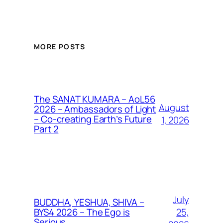
MORE POSTS
The SANAT KUMARA – AoL56
August
2026 – Ambassadors of Light
– Co-creating Earth’s Future
1, 2026
Part 2
July
BUDDHA, YESHUA, SHIVA –
25,
BYS4 2026 – The Ego is
Serious