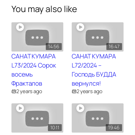
You may also like
14:56
16:47
САНАТ КУМАРА
САНАТ КУМАРА
L73/2024 Сорок
L72/2024 –
восемь
Господь БУДДА
Фракталов
вернулся!
2 years ago
2 years ago
10:11
19:46