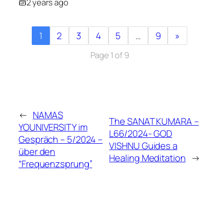
2 years ago
1
2
3
4
5
…
9
»
Page 1 of 9
←
NAMAS
The SANAT KUMARA –
YOUNIVERSITY im
L66/2024- GOD
Gespräch – 5/2024 –
VISHNU Guides a
über den
Healing Meditation
→
“Frequenzsprung”