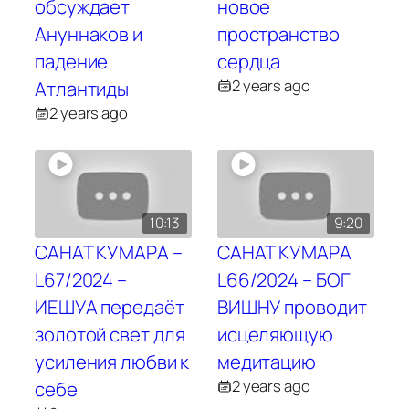
обсуждает
новое
Ануннаков и
пространство
падение
сердца
2 years ago
Атлантиды
2 years ago
10:13
9:20
САНАТ КУМАРА –
САНАТ КУМАРА
L67/2024 –
L66/2024 – БОГ
ИЕШУА передаёт
ВИШНУ проводит
золотой свет для
исцеляющую
усиления любви к
медитацию
2 years ago
себе