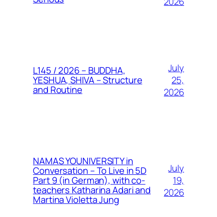
2026
July
L145 / 2026 – BUDDHA,
25,
YESHUA, SHIVA – Structure
and Routine
2026
NAMAS YOUNIVERSITY in
July
Conversation – To Live in 5D
19,
Part 9 (in German), with co-
teachers Katharina Adari and
2026
Martina Violetta Jung