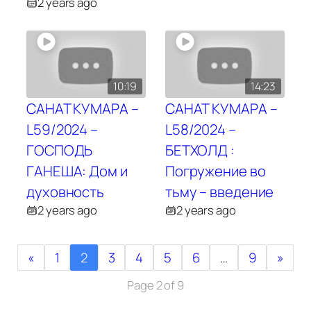
2 years ago
10:19
14:23
CАНАТ КУМАРА –
САНАТ КУМАРА –
L59/2024 –
L58/2024 –
ГОСПОДЬ
БЕТХОЛД :
ГАНЕША: Дом и
Погружение во
духовность
тьму – введение
2 years ago
2 years ago
«
1
2
3
4
5
6
…
9
»
Page 2 of 9