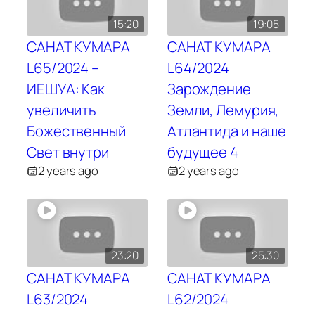
15:20
19:05
САНАТ КУМАРА
САНАТ КУМАРА
L65/2024 –
L64/2024
ИЕШУА: Как
Зарождение
увеличить
Земли, Лемурия,
Божественный
Атлантида и наше
Свет внутри
будущее 4
2 years ago
2 years ago
23:20
25:30
САНАТ КУМАРА
САНАТ КУМАРА
L63/2024
L62/2024