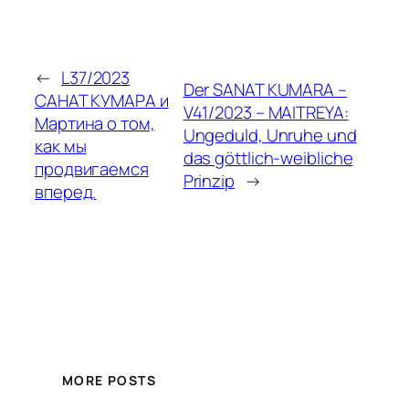
←
L37/2023
Der SANAT KUMARA –
САНАТ КУМАРА и
V41/2023 – MAITREYA:
Мартина о том,
Ungeduld, Unruhe und
как мы
das göttlich-weibliche
продвигаемся
Prinzip
→
вперед.
MORE POSTS