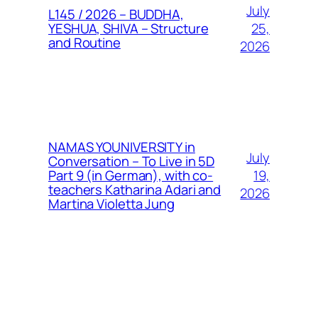
July
L145 / 2026 – BUDDHA,
25,
YESHUA, SHIVA – Structure
and Routine
2026
NAMAS YOUNIVERSITY in
July
Conversation – To Live in 5D
19,
Part 9 (in German), with co-
teachers Katharina Adari and
2026
Martina Violetta Jung