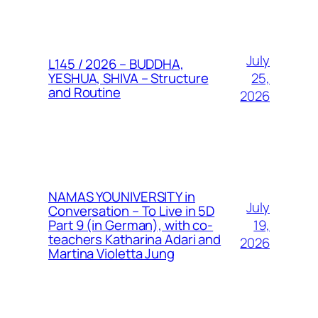
July
L145 / 2026 – BUDDHA,
25,
YESHUA, SHIVA – Structure
and Routine
2026
NAMAS YOUNIVERSITY in
July
Conversation – To Live in 5D
19,
Part 9 (in German), with co-
teachers Katharina Adari and
2026
Martina Violetta Jung