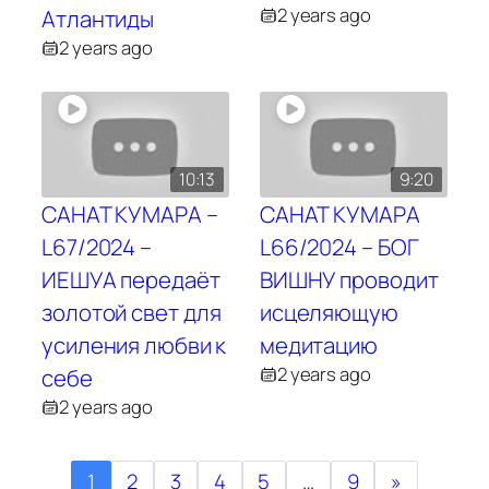
2 years ago
Атлантиды
2 years ago
10:13
9:20
САНАТ КУМАРА –
САНАТ КУМАРА
L67/2024 –
L66/2024 – БОГ
ИЕШУА передаёт
ВИШНУ проводит
золотой свет для
исцеляющую
усиления любви к
медитацию
2 years ago
себе
2 years ago
1
2
3
4
5
…
9
»