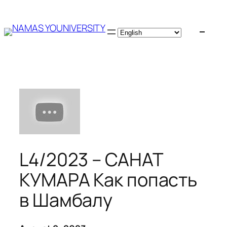
Skip
to
content
L4/2023 – САНАТ
КУМАРА Как попасть
в Шамбалу